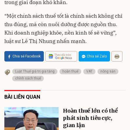
trong giai đoạn khó khăn.
“Một chính sách thuế tốt là chính sách không chỉ
thu đúng, mà còn nuôi dưỡng được nguồn thu.
Khi doanh nghiệp khỏe, nền kinh tế sẽ vững”,
luật sư Lê Thị Nhung nhấn mạnh.
Theo dõi trên
Chia sẻ Facebook
Chia sẻ Zalo
Luật Thuế giá trị gia tăng
hoàn thuế
VAT
nông sản
chính sách thuế
BÀI LIÊN QUAN
Hoàn thuế lớn có thể
phát sinh tiêu cực,
gian lận