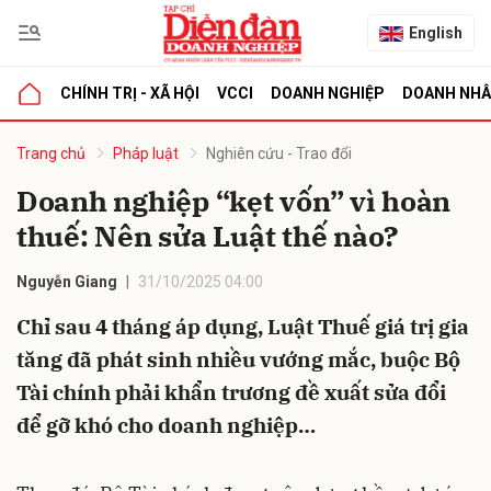
English
CHÍNH TRỊ - XÃ HỘI
VCCI
DOANH NGHIỆP
DOANH NH
bình luận
Trang chủ
Pháp luật
Nghiên cứu - Trao đổi
Doanh nghiệp “kẹt vốn” vì hoàn
thuế: Nên sửa Luật thế nào?
Nguyễn Giang
31/10/2025 04:00
Chỉ sau 4 tháng áp dụng, Luật Thuế giá trị gia
tăng đã phát sinh nhiều vướng mắc, buộc Bộ
Hủy
G
Tài chính phải khẩn trương đề xuất sửa đổi
để gỡ khó cho doanh nghiệp…