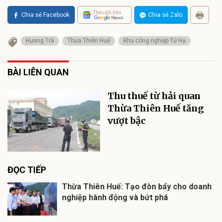
Theo dõi trên
Chia sẻ Facebook
Chia sẻ Zalo
Hương Trà
Thừa Thiên Huế
Khu công nghiệp Tứ Hạ
BÀI LIÊN QUAN
Thu thuế từ hải quan
Thừa Thiên Huế tăng
vượt bậc
ĐỌC TIẾP
Thừa Thiên Huế: Tạo đòn bẩy cho doanh
nghiệp hành động và bứt phá