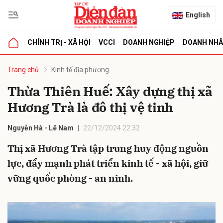
English
CHÍNH TRỊ - XÃ HỘI
VCCI
DOANH NGHIỆP
DOANH NH
bình luận
Trang chủ
Kinh tế địa phương
Thừa Thiên Huế: Xây dựng thị xã
Hương Trà là đô thị vệ tinh
Nguyễn Hà - Lê Nam
22/12/2024 22:32
Thị xã Hương Trà tập trung huy động nguồn
lực, đẩy mạnh phát triển kinh tế - xã hội, giữ
Hủy
G
vững quốc phòng - an ninh.