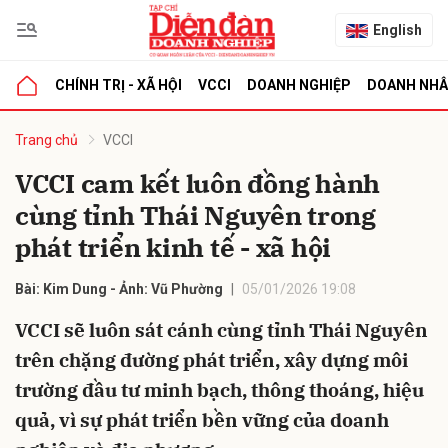
English
CHÍNH TRỊ - XÃ HỘI
VCCI
DOANH NGHIỆP
DOANH NH
bình luận
Trang chủ
VCCI
VCCI cam kết luôn đồng hành
cùng tỉnh Thái Nguyên trong
phát triển kinh tế - xã hội
Bài: Kim Dung - Ảnh: Vũ Phường
05/01/2026 19:08
VCCI sẽ luôn sát cánh cùng tỉnh Thái Nguyên
Hủy
G
trên chặng đường phát triển, xây dựng môi
trường đầu tư minh bạch, thông thoáng, hiệu
quả, vì sự phát triển bền vững của doanh