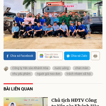
Theo dõi trên
Chia sẻ Facebook
Chia sẻ Zalo
Công ty Yến sào Khánh Hòa
nước uống
chăn màn
nhu yếu phẩm
người già neo đơn
trách nhiệm xã hội
BÀI LIÊN QUAN
Chủ tịch HĐTV Công