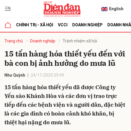
English
CHÍNH TRỊ - XÃ HỘI
VCCI
DOANH NGHIỆP
DOANH NH
bình luận
Trang chủ
Doanh nghiệp
Trách nhiệm xã hội
15 tấn hàng hóa thiết yếu đến với
bà con bị ảnh hưởng do mưa lũ
Như Quỳnh
24/11/2025 09:49
15 tấn hàng hóa thiết yếu đã được Công ty
Yến sào Khánh Hòa và các đơn vị trao trực
Hủy
G
tiếp đến các bệnh viện và người dân, đặc biệt
là các gia đình có hoàn cảnh khó khăn, bị
thiệt hại nặng do mưa lũ.