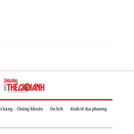
n hàng - Chứng khoán
Du lịch
Kinh tế địa phương