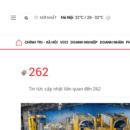
Hà Nội
32°C
/ 26 - 32°C
MỚI NHẤT
CHÍNH TRỊ - XÃ HỘI
VCCI
DOANH NGHIỆP
DOANH NHÂN
P
262
Tin tức cập nhật liên quan đến 262