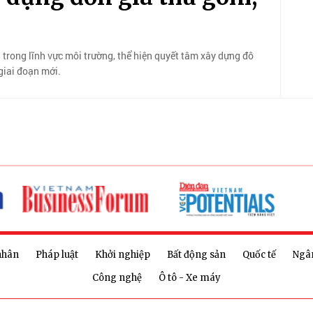
rong lĩnh vực môi trường, thể hiện quyết tâm xây dựng đô
 giai đoạn mới.
nhân
Pháp luật
Khởi nghiệp
Bất động sản
Quốc tế
Ngâ
Công nghệ
Ô tô - Xe máy