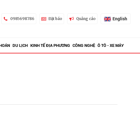
English
0985698786
Đặt báo
Quảng cáo
KHOÁN
DU LỊCH
KINH TẾ ĐỊA PHƯƠNG
CÔNG NGHỆ
Ô TÔ - XE MÁY