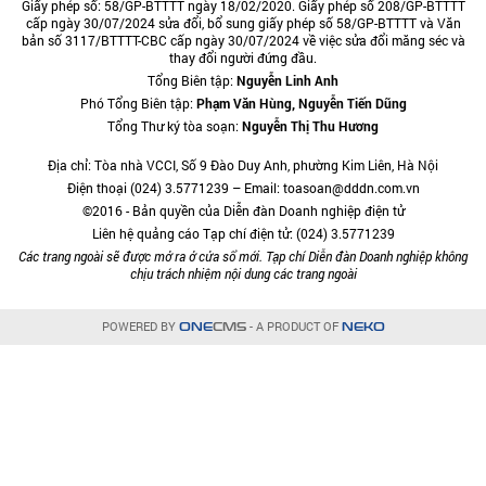
Giấy phép số: 58/GP-BTTTT ngày 18/02/2020. Giấy phép số 208/GP-BTTTT
cấp ngày 30/07/2024 sửa đổi, bổ sung giấy phép số 58/GP-BTTTT và Văn
bản số 3117/BTTTT-CBC cấp ngày 30/07/2024 về việc sửa đổi măng séc và
thay đổi người đứng đầu.
Tổng Biên tập:
Nguyễn Linh Anh
Phó Tổng Biên tập:
Phạm Văn Hùng, Nguyễn Tiến Dũng
Tổng Thư ký tòa soạn:
Nguyễn Thị Thu Hương
Địa chỉ: Tòa nhà VCCI, Số 9 Đào Duy Anh, phường Kim Liên, Hà Nội
Điện thoại (024) 3.5771239 – Email: toasoan@dddn.com.vn
©2016 - Bản quyền của Diễn đàn Doanh nghiệp điện tử
Liên hệ quảng cáo Tạp chí điện tử: (024) 3.5771239
Các trang ngoài sẽ được mở ra ở cửa sổ mới. Tạp chí Diễn đàn Doanh nghiệp không
chịu trách nhiệm nội dung các trang ngoài
POWERED BY
- A PRODUCT OF
ONE
CMS
NEKO