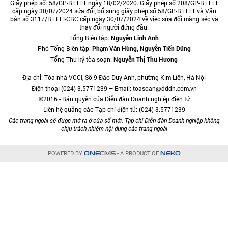
Giấy phép số: 58/GP-BTTTT ngày 18/02/2020. Giấy phép số 208/GP-BTTTT
cấp ngày 30/07/2024 sửa đổi, bổ sung giấy phép số 58/GP-BTTTT và Văn
bản số 3117/BTTTT-CBC cấp ngày 30/07/2024 về việc sửa đổi măng séc và
thay đổi người đứng đầu.
Tổng Biên tập:
Nguyễn Linh Anh
Phó Tổng Biên tập:
Phạm Văn Hùng, Nguyễn Tiến Dũng
Tổng Thư ký tòa soạn:
Nguyễn Thị Thu Hương
Địa chỉ: Tòa nhà VCCI, Số 9 Đào Duy Anh, phường Kim Liên, Hà Nội
Điện thoại (024) 3.5771239 – Email: toasoan@dddn.com.vn
©2016 - Bản quyền của Diễn đàn Doanh nghiệp điện tử
Liên hệ quảng cáo Tạp chí điện tử: (024) 3.5771239
Các trang ngoài sẽ được mở ra ở cửa sổ mới. Tạp chí Diễn đàn Doanh nghiệp không
chịu trách nhiệm nội dung các trang ngoài
POWERED BY
- A PRODUCT OF
ONE
CMS
NEKO