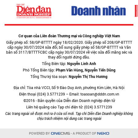
Cơ quan của Liên đoàn Thương mại và Công nghiệp Việt Nam
Giấy phép số: 58/GP-BTTTT ngày 18/02/2020. Giấy phép số 208/GP-BTTTT
cấp ngày 30/07/2024 sửa đổi, bổ sung giấy phép số 58/GP-BTTTT và Văn
bản số 3117/BTTTT-CBC cấp ngày 30/07/2024 về việc sửa đổi măng séc và
thay đổi người đứng đầu.
Tổng Biên tập:
Nguyễn Linh Anh
Phó Tổng Biên tập:
Phạm Văn Hùng, Nguyễn Tiến Dũng
Tổng Thư ký tòa soạn:
Nguyễn Thị Thu Hương
Địa chỉ: Tòa nhà VCCI, Số 9 Đào Duy Anh, phường Kim Liên, Hà Nội
Điện thoại (024) 3.5771239 – Email: toasoan@dddn.com.vn
©2016 - Bản quyền của Diễn đàn Doanh nghiệp điện tử
Liên hệ quảng cáo Tạp chí điện tử: (024) 3.5771239
Các trang ngoài sẽ được mở ra ở cửa sổ mới. Tạp chí Diễn đàn Doanh nghiệp không
chịu trách nhiệm nội dung các trang ngoài
POWERED BY
- A PRODUCT OF
ONE
CMS
NEKO