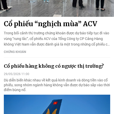
Cổ phiếu “nghịch mùa” ACV
Trong bối cảnh thị trường chứng khoán được dự báo tiếp tục đi vào
vùng “rung lắc”, cổ phiếu ACV của Tổng Công ty CP Cảng Hàng
không Việt Nam vẫn được đánh giá là một trong những cổ phiếu có
định giá hấp dẫn và tiềm năng tăng trưởng cao.
CHỨNG KHOÁN
Cổ phiếu hàng không có ngược thị trường?
29/05/2026 11:00
Dù diễn biến khác nhau về kết quả kinh doanh và dòng tiền vào cổ
phiếu, song nhóm ngành hàng không vẫn được dự báo sắp vào thời
điểm bùng nổ.