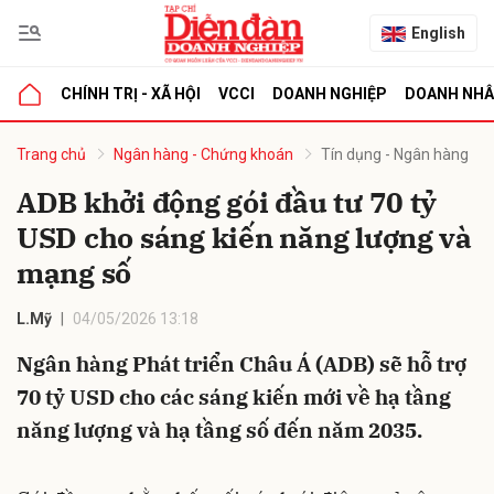
English
CHÍNH TRỊ - XÃ HỘI
VCCI
DOANH NGHIỆP
DOANH NH
bình luận
Trang chủ
Ngân hàng - Chứng khoán
Tín dụng - Ngân hàng
ADB khởi động gói đầu tư 70 tỷ
USD cho sáng kiến năng lượng và
mạng số
L.Mỹ
04/05/2026 13:18
Ngân hàng Phát triển Châu Á (ADB) sẽ hỗ trợ
Hủy
G
70 tỷ USD cho các sáng kiến mới về hạ tầng
năng lượng và hạ tầng số đến năm 2035.