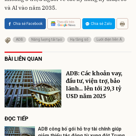
và AI vào năm 2035.
Theo dõi trên
Chia sẻ Facebook
Chia sẻ Zalo
ADB
Năng lượng tái tạo
Hạ tầng số
Lưới điện liên Á
BÀI LIÊN QUAN
ADB: Các khoản vay,
đầu tư, viện trợ, bảo
lãnh... lên tới 29,3 tỷ
USD năm 2025
ĐỌC TIẾP
ADB công bố gói hỗ trợ tài chính giúp
giảm thiểu tác động từ xung đột Trung