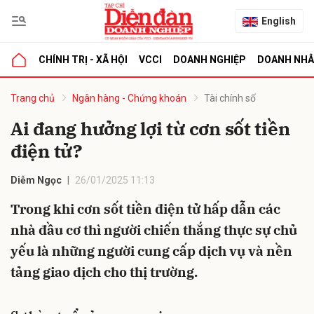
English
CHÍNH TRỊ - XÃ HỘI
VCCI
DOANH NGHIỆP
DOANH NH
bình luận
Trang chủ
Ngân hàng - Chứng khoán
Tài chính số
Ai đang hưởng lợi từ cơn sốt tiền
điện tử?
Diễm Ngọc
26/01/2025 11:13
Trong khi cơn sốt tiền điện tử hấp dẫn các
nhà đầu cơ thì người chiến thắng thực sự chủ
Hủy
G
yếu là những người cung cấp dịch vụ và nền
tảng giao dịch cho thị trường.