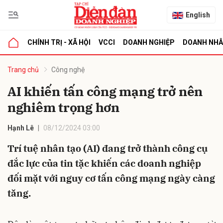
English
CHÍNH TRỊ - XÃ HỘI
VCCI
DOANH NGHIỆP
DOANH NH
bình luận
Trang chủ
Công nghệ
AI khiến tấn công mạng trở nên
nghiêm trọng hơn
Hạnh Lê
08/12/2024 03:00
Trí tuệ nhân tạo (AI) đang trở thành công cụ
đắc lực của tin tặc khiến các doanh nghiệp
Hủy
G
đối mặt với nguy cơ tấn công mạng ngày càng
tăng.