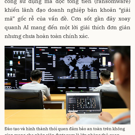
công sử dụng mã độc tống tiền (ransomware)
khiến lãnh đạo doanh nghiệp băn khoăn “giải
mã” gốc rễ của vấn đề. Cơn sốt gần đây xoay
quanh AI mang đến một lời giải thích đơn giản
nhưng chưa hoàn toàn chính xác.
Đào tạo và hình thành thói quen đảm bảo an toàn trên không
gian mạng cho nhân viên được xem là lớp phòng thủ quan