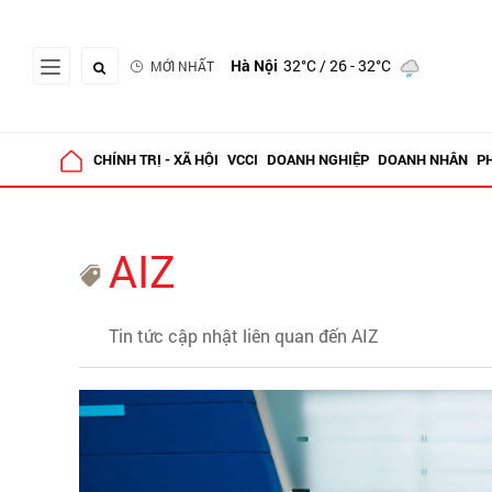
Hà Nội
32°C
/ 26 - 32°C
MỚI NHẤT
CHÍNH TRỊ - XÃ HỘI
VCCI
DOANH NGHIỆP
DOANH NHÂN
P
AIZ
Tin tức cập nhật liên quan đến AIZ