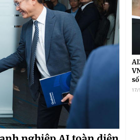
AI
VN
số
17/
anh nghiệp AI toàn diện