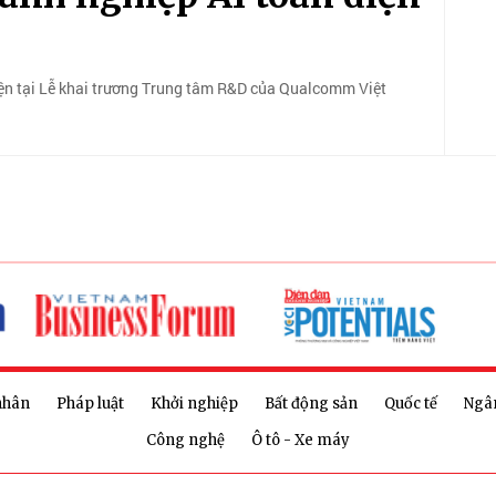
iện tại Lễ khai trương Trung tâm R&D của Qualcomm Việt
nhân
Pháp luật
Khởi nghiệp
Bất động sản
Quốc tế
Ngâ
Công nghệ
Ô tô - Xe máy