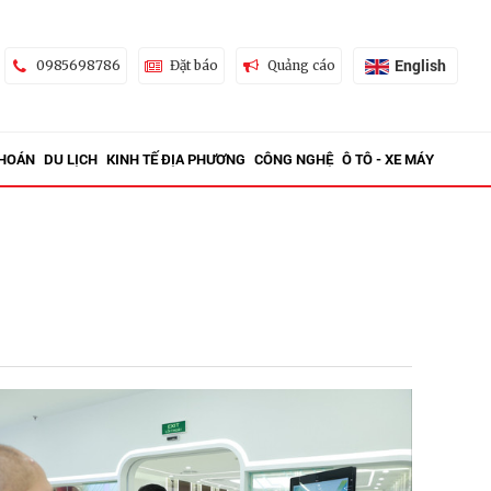
English
0985698786
Đặt báo
Quảng cáo
KHOÁN
DU LỊCH
KINH TẾ ĐỊA PHƯƠNG
CÔNG NGHỆ
Ô TÔ - XE MÁY