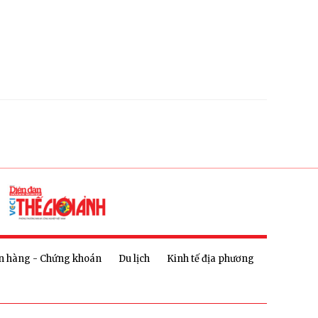
n hàng - Chứng khoán
Du lịch
Kinh tế địa phương