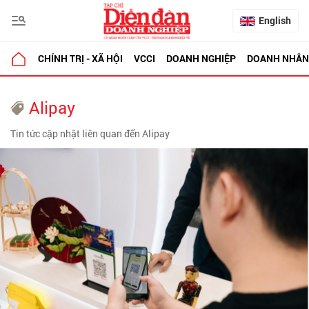
English
CHÍNH TRỊ - XÃ HỘI
VCCI
DOANH NGHIỆP
DOANH NHÂN
Alipay
Tin tức cập nhật liên quan đến Alipay