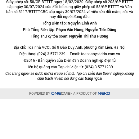
Giấy phép số: 58/GP-BTTTT ngày 18/02/2020. Giấy phép số 208/GP-BTTTT
cấp ngày 30/07/2024 sửa đổi, bổ sung giấy phép số 58/GP-BTTTT và Văn
bản số 3117/BTTTT-CBC cấp ngày 30/07/2024 về việc sửa đổi măng séc và
thay đổi người đứng đầu.
Tổng Biên tập:
Nguyễn Linh Anh
Phó Tổng Biên tập:
Phạm Văn Hùng, Nguyễn Tiến Dũng
Tổng Thư ký tòa soạn:
Nguyễn Thị Thu Hương
Địa chỉ: Tòa nhà VCCI, Số 9 Đào Duy Anh, phường Kim Liên, Hà Nội
Điện thoại (024) 3.5771239 – Email: toasoan@dddn.com.vn
©2016 - Bản quyền của Diễn đàn Doanh nghiệp điện tử
Liên hệ quảng cáo Tạp chí điện tử: (024) 3.5771239
Các trang ngoài sẽ được mở ra ở cửa sổ mới. Tạp chí Diễn đàn Doanh nghiệp không
chịu trách nhiệm nội dung các trang ngoài
POWERED BY
- A PRODUCT OF
ONE
CMS
NEKO