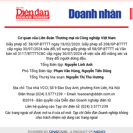
Cơ quan của Liên đoàn Thương mại và Công nghiệp Việt Nam
Giấy phép số: 58/GP-BTTTT ngày 18/02/2020. Giấy phép số 208/GP-BTTTT
cấp ngày 30/07/2024 sửa đổi, bổ sung giấy phép số 58/GP-BTTTT và Văn
bản số 3117/BTTTT-CBC cấp ngày 30/07/2024 về việc sửa đổi măng séc và
thay đổi người đứng đầu.
Tổng Biên tập:
Nguyễn Linh Anh
Phó Tổng Biên tập:
Phạm Văn Hùng, Nguyễn Tiến Dũng
Tổng Thư ký tòa soạn:
Nguyễn Thị Thu Hương
Địa chỉ: Tòa nhà VCCI, Số 9 Đào Duy Anh, phường Kim Liên, Hà Nội
Điện thoại (024) 3.5771239 – Email: toasoan@dddn.com.vn
©2016 - Bản quyền của Diễn đàn Doanh nghiệp điện tử
Liên hệ quảng cáo Tạp chí điện tử: (024) 3.5771239
Các trang ngoài sẽ được mở ra ở cửa sổ mới. Tạp chí Diễn đàn Doanh nghiệp không
chịu trách nhiệm nội dung các trang ngoài
POWERED BY
- A PRODUCT OF
ONE
CMS
NEKO