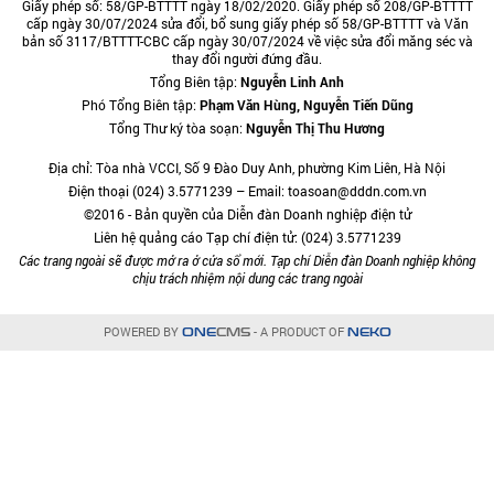
Giấy phép số: 58/GP-BTTTT ngày 18/02/2020. Giấy phép số 208/GP-BTTTT
cấp ngày 30/07/2024 sửa đổi, bổ sung giấy phép số 58/GP-BTTTT và Văn
bản số 3117/BTTTT-CBC cấp ngày 30/07/2024 về việc sửa đổi măng séc và
thay đổi người đứng đầu.
Tổng Biên tập:
Nguyễn Linh Anh
Phó Tổng Biên tập:
Phạm Văn Hùng, Nguyễn Tiến Dũng
Tổng Thư ký tòa soạn:
Nguyễn Thị Thu Hương
Địa chỉ: Tòa nhà VCCI, Số 9 Đào Duy Anh, phường Kim Liên, Hà Nội
Điện thoại (024) 3.5771239 – Email: toasoan@dddn.com.vn
©2016 - Bản quyền của Diễn đàn Doanh nghiệp điện tử
Liên hệ quảng cáo Tạp chí điện tử: (024) 3.5771239
Các trang ngoài sẽ được mở ra ở cửa sổ mới. Tạp chí Diễn đàn Doanh nghiệp không
chịu trách nhiệm nội dung các trang ngoài
POWERED BY
- A PRODUCT OF
ONE
CMS
NEKO