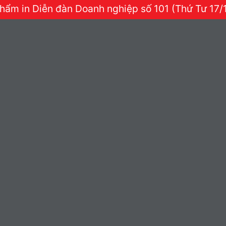
hẩm in Diễn đàn Doanh nghiệp số 101 (Thứ Tư 17