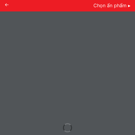
←
Chọn ấn phẩm ▸