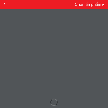
←
Chọn ấn phẩm ▸