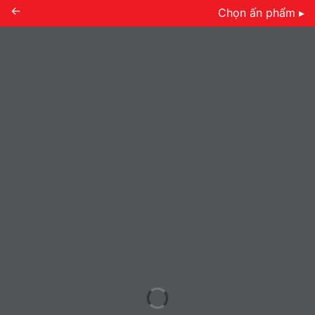
←
Chọn ấn phẩm ▸