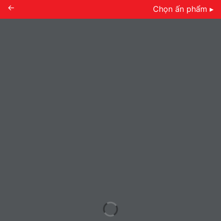
←
Chọn ấn phẩm ▸