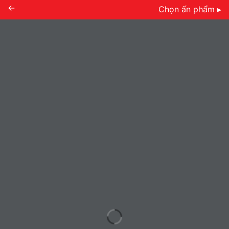
←
Chọn ấn phẩm ▸