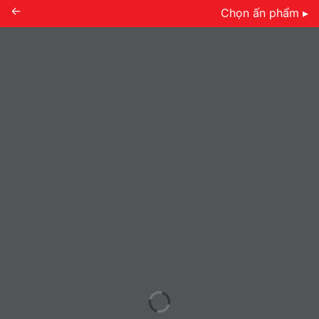
←
Chọn ấn phẩm ▸