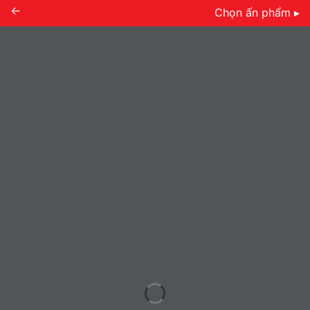
←
Chọn ấn phẩm ▸