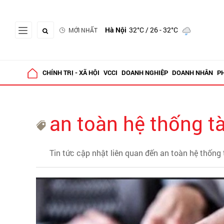
Hà Nội
32°C
/ 26 - 32°C
MỚI NHẤT
CHÍNH TRỊ - XÃ HỘI
VCCI
DOANH NGHIỆP
DOANH NHÂN
P
an toàn hệ thống tà
Tin tức cập nhật liên quan đến an toàn hệ thống 