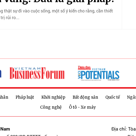
ng thật sự đi vào cuộc sống, một số ý kiến cho rằng, cần thiết
ị rủi ro...
nhân
Pháp luật
Khởi nghiệp
Bất động sản
Quốc tế
Ngâ
Công nghệ
Ô tô - Xe máy
t Nam
Địa chỉ: Tò