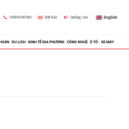
English
0985698786
Đặt báo
Quảng cáo
KHOÁN
DU LỊCH
KINH TẾ ĐỊA PHƯƠNG
CÔNG NGHỆ
Ô TÔ - XE MÁY