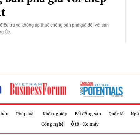
át
iều tra và không áp thuế chống bán phá giá đối với sản
ng Úc.
nhân
Pháp luật
Khởi nghiệp
Bất động sản
Quốc tế
Ngâ
Công nghệ
Ô tô - Xe máy