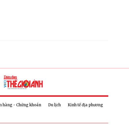
n hàng - Chứng khoán
Du lịch
Kinh tế địa phương