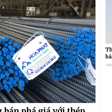
Th
bá
14/
 bán phá giá với thép