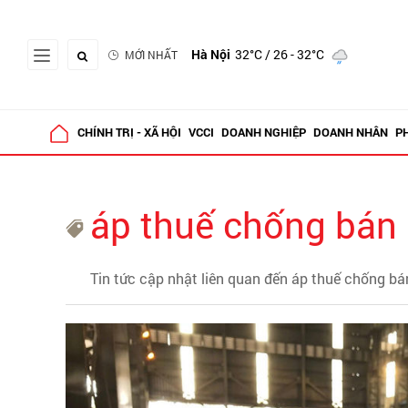
Hà Nội
32°C
/ 26 - 32°C
MỚI NHẤT
CHÍNH TRỊ - XÃ HỘI
VCCI
DOANH NGHIỆP
DOANH NHÂN
P
áp thuế chống bán 
Tin tức cập nhật liên quan đến áp thuế chống bá