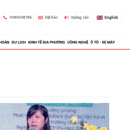
English
0985698786
Đặt báo
Quảng cáo
KHOÁN
DU LỊCH
KINH TẾ ĐỊA PHƯƠNG
CÔNG NGHỆ
Ô TÔ - XE MÁY