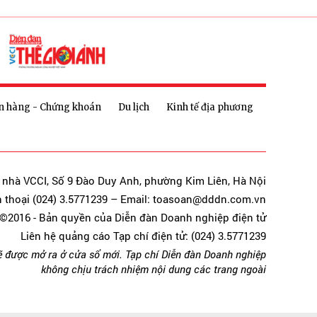
n hàng - Chứng khoán
Du lịch
Kinh tế địa phương
a nhà VCCI, Số 9 Đào Duy Anh, phường Kim Liên, Hà Nội
n thoại (024) 3.5771239 – Email: toasoan@dddn.com.vn
©2016 - Bản quyền của Diễn đàn Doanh nghiệp điện tử
Liên hệ quảng cáo Tạp chí điện tử: (024) 3.5771239
ẽ được mở ra ở cửa sổ mới. Tạp chí Diễn đàn Doanh nghiệp
không chịu trách nhiệm nội dung các trang ngoài