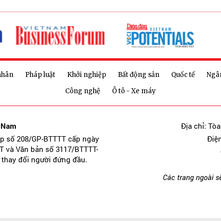
nhân
Pháp luật
Khởi nghiệp
Bất động sản
Quốc tế
Ngâ
Công nghệ
Ô tô - Xe máy
t Nam
Địa chỉ: Tò
ép số 208/GP-BTTTT cấp ngày
Điệ
T và Văn bản số 3117/BTTTT-
 thay đổi người đứng đầu.
Các trang ngoài s