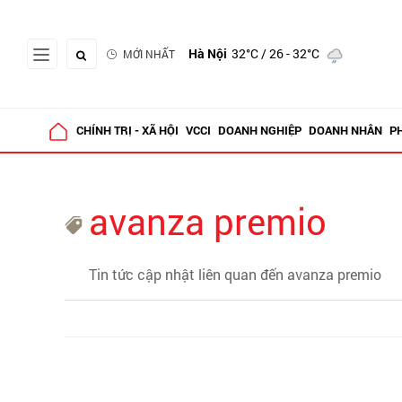
Hà Nội
32°C
/ 26 - 32°C
MỚI NHẤT
CHÍNH TRỊ - XÃ HỘI
VCCI
DOANH NGHIỆP
DOANH NHÂN
P
avanza premio
Tin tức cập nhật liên quan đến avanza premio