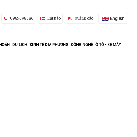
English
0985698786
Đặt báo
Quảng cáo
KHOÁN
DU LỊCH
KINH TẾ ĐỊA PHƯƠNG
CÔNG NGHỆ
Ô TÔ - XE MÁY