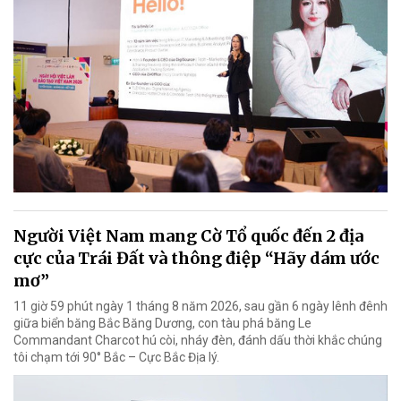
Người Việt Nam mang Cờ Tổ quốc đến 2 địa
cực của Trái Đất và thông điệp “Hãy dám ước
mơ”
11 giờ 59 phút ngày 1 tháng 8 năm 2026, sau gần 6 ngày lênh đênh
giữa biển băng Bắc Băng Dương, con tàu phá băng Le
Commandant Charcot hú còi, nháy đèn, đánh dấu thời khắc chúng
tôi chạm tới 90° Bắc – Cực Bắc Địa lý.