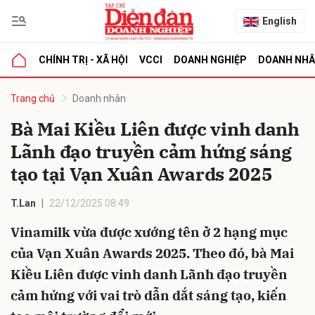
English
CHÍNH TRỊ - XÃ HỘI
VCCI
DOANH NGHIỆP
DOANH NH
bình luận
Trang chủ
Doanh nhân
Bà Mai Kiều Liên được vinh danh
Lãnh đạo truyền cảm hứng sáng
tạo tại Vạn Xuân Awards 2025
T.Lan
22/12/2025 08:49
Vinamilk vừa được xướng tên ở 2 hạng mục
Hủy
G
của Vạn Xuân Awards 2025. Theo đó, bà Mai
Kiều Liên được vinh danh Lãnh đạo truyền
cảm hứng với vai trò dẫn dắt sáng tạo, kiến