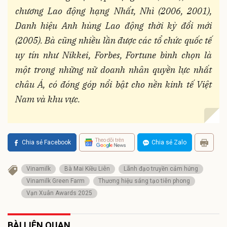
chương Lao động hạng Nhất, Nhì (2006, 2001),
Danh hiệu Anh hùng Lao động thời kỳ đổi mới
(2005). Bà cũng nhiều lần được các tổ chức quốc tế
uy tín như Nikkei, Forbes, Fortune bình chọn là
một trong những nữ doanh nhân quyền lực nhất
châu Á, có đóng góp nổi bật cho nền kinh tế Việt
Nam và khu vực.
Theo dõi trên
Chia sẻ Facebook
Chia sẻ Zalo
Vinamilk
Bà Mai Kiều Liên
Lãnh đạo truyền cảm hứng
Vinamilk Green Farm
Thương hiệu sáng tạo tiên phong
Vạn Xuân Awards 2025
BÀI LIÊN QUAN