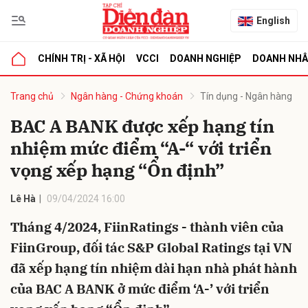
English
CHÍNH TRỊ - XÃ HỘI
VCCI
DOANH NGHIỆP
DOANH NH
bình luận
Trang chủ
Ngân hàng - Chứng khoán
Tín dụng - Ngân hàng
BAC A BANK được xếp hạng tín
nhiệm mức điểm “A-“ với triển
vọng xếp hạng “Ổn định”
Lê Hà
09/04/2024 16:00
Tháng 4/2024, FiinRatings - thành viên của
Hủy
G
FiinGroup, đối tác S&P Global Ratings tại VN
đã xếp hạng tín nhiệm dài hạn nhà phát hành
của BAC A BANK ở mức điểm ‘A-’ với triển