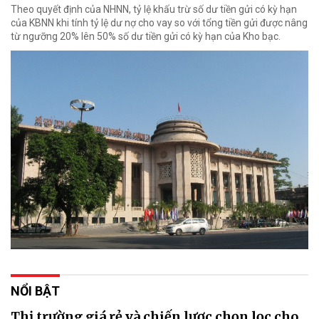
Theo quyết định của NHNN, tỷ lệ khấu trừ số dư tiền gửi có kỳ hạn
của KBNN khi tính tỷ lệ dư nợ cho vay so với tổng tiền gửi được nâng
từ ngưỡng 20% lên 50% số dư tiền gửi có kỳ hạn của Kho bạc.
NỔI BẬT
Thị trường giá rẻ và chiến lược chọn lọc cho