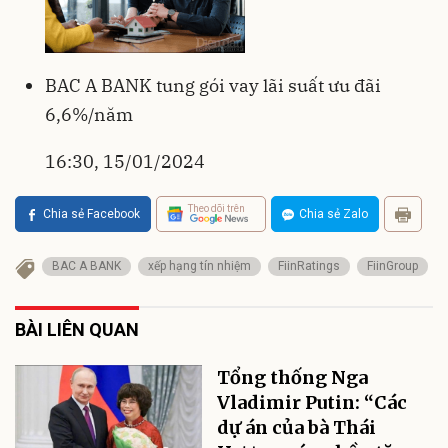
BAC A BANK tung gói vay lãi suất ưu đãi
6,6%/năm
16:30, 15/01/2024
Theo dõi trên
Chia sẻ Facebook
Chia sẻ Zalo
BAC A BANK
xếp hạng tín nhiệm
FiinRatings
FiinGroup
BÀI LIÊN QUAN
Tổng thống Nga
Vladimir Putin: “Các
dự án của bà Thái