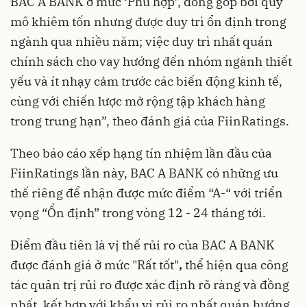
BAC A BANK ở mức ‘Phù hợp’, đóng góp bởi quy
mô khiêm tốn nhưng được duy trì ổn định trong
ngành qua nhiều năm; việc duy trì nhất quán
chính sách cho vay hướng đến nhóm ngành thiết
yếu và ít nhạy cảm trước các biến động kinh tế,
cùng với chiến lược mở rộng tập khách hàng
trong trung hạn”, theo đánh giá của FiinRatings.
Theo báo cáo xếp hạng tín nhiệm lần đầu của
FiinRatings lần này, BAC A BANK có những ưu
thế riêng để nhận được mức điểm “A-“ với triển
vọng “Ổn định” trong vòng 12 - 24 tháng tới.
Điểm đầu tiên là vị thế rủi ro của BAC A BANK
được đánh giá ở mức "Rất tốt"
,
thể hiện qua công
tác quản trị rủi ro được xác định rõ ràng và đồng
nhất, kết hợp với khẩu vị rủi ro nhất quán hướng