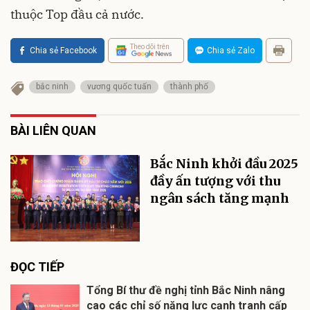
thuộc Top đầu cả nước.
Theo dõi trên
Chia sẻ Facebook
Chia sẻ Zalo
bắc ninh
vương quốc tuấn
thành phố
BÀI LIÊN QUAN
Bắc Ninh khởi đầu 2025
đầy ấn tượng với thu
ngân sách tăng mạnh
ĐỌC TIẾP
Tổng Bí thư đề nghị tỉnh Bắc Ninh nâng
cao các chỉ số năng lực cạnh tranh cấp