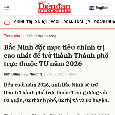
English
CHÍNH TRỊ - XÃ HỘI
VCCI
DOANH NGHIỆP
DOANH NH
bình luận
Trang chủ
Kinh tế địa phương
Bắc Ninh đặt mục tiêu chính trị
cao nhất để trở thành Thành phố
trực thuộc TƯ năm 2026
Kim Dung - Vũ Phường
20/02/2025 14:45
Đến cuối năm 2026, tỉnh Bắc Ninh sẽ trở
Hủy
G
thành Thành phố trực thuộc Trung ương với
02 quận, 02 thành phố, 02 thị xã và 02 huyện.