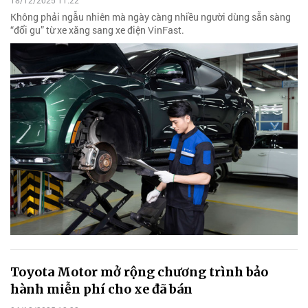
18/12/2025 11:22
Không phải ngẫu nhiên mà ngày càng nhiều người dùng sẵn sàng
“đổi gu” từ xe xăng sang xe điện VinFast.
Toyota Motor mở rộng chương trình bảo
hành miễn phí cho xe đã bán