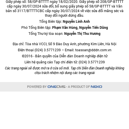
Giấy phép số: 58/GP-BTTTT ngày 18/02/2020. Giấy phép số 208/GP-BTTTT
cấp ngày 30/07/2024 sửa đổi, bổ sung giấy phép số 58/GP-BTTTT và Văn
bản số 3117/BTTTT-CBC cấp ngày 30/07/2024 về việc sửa đổi măng séc và
thay đổi người đứng đầu.
Tổng Biên tập:
Nguyễn Linh Anh
Phó Tổng Biên tập:
Phạm Văn Hùng, Nguyễn Tiến Dũng
Tổng Thư ký tòa soạn:
Nguyễn Thị Thu Hương
Địa chỉ: Tòa nhà VCCI, Số 9 Đào Duy Anh, phường Kim Liên, Hà Nội
Điện thoại (024) 3.5771239 – Email: toasoan@dddn.com.vn
©2016 - Bản quyền của Diễn đàn Doanh nghiệp điện tử
Liên hệ quảng cáo Tạp chí điện tử: (024) 3.5771239
Các trang ngoài sẽ được mở ra ở cửa sổ mới. Tạp chí Diễn đàn Doanh nghiệp không
chịu trách nhiệm nội dung các trang ngoài
POWERED BY
- A PRODUCT OF
ONE
CMS
NEKO