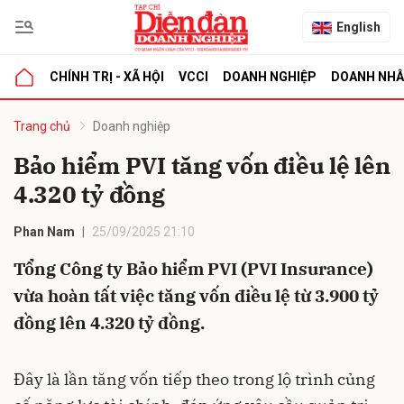
English
CHÍNH TRỊ - XÃ HỘI
VCCI
DOANH NGHIỆP
DOANH NH
bình luận
Trang chủ
Doanh nghiệp
Bảo hiểm PVI tăng vốn điều lệ lên
4.320 tỷ đồng
Phan Nam
25/09/2025 21:10
Tổng Công ty Bảo hiểm PVI (PVI Insurance)
vừa hoàn tất việc tăng vốn điều lệ từ 3.900 tỷ
Hủy
G
đồng lên 4.320 tỷ đồng.
Đây là lần tăng vốn tiếp theo trong lộ trình củng