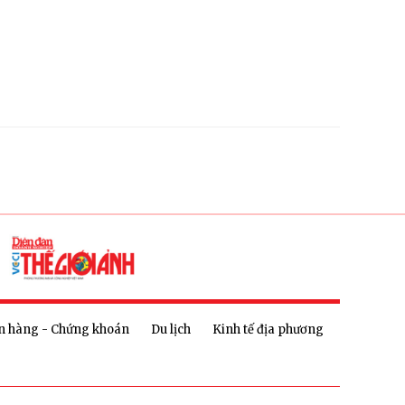
n hàng - Chứng khoán
Du lịch
Kinh tế địa phương