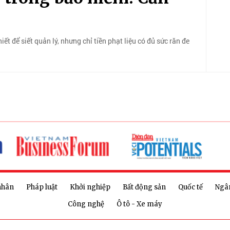
t để siết quản lý, nhưng chỉ tiền phạt liệu có đủ sức răn đe
nhân
Pháp luật
Khởi nghiệp
Bất động sản
Quốc tế
Ngâ
Công nghệ
Ô tô - Xe máy