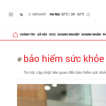
Hà Nội
32°C
/ 26 - 32°C
MỚI NHẤT
CHÍNH TRỊ - XÃ HỘI
VCCI
DOANH NGHIỆP
DOANH NHÂN
P
bảo hiểm sức khỏe
Tin tức cập nhật liên quan đến bảo hiểm sức khỏ