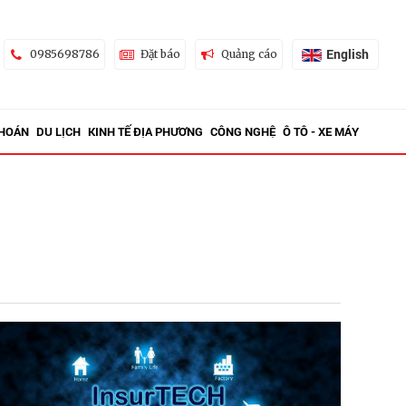
English
0985698786
Đặt báo
Quảng cáo
KHOÁN
DU LỊCH
KINH TẾ ĐỊA PHƯƠNG
CÔNG NGHỆ
Ô TÔ - XE MÁY