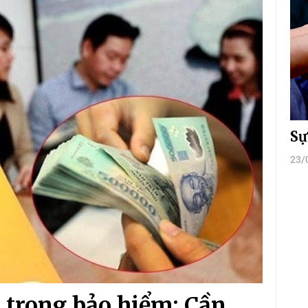
Sự
23/
 trong bảo hiểm: Cần