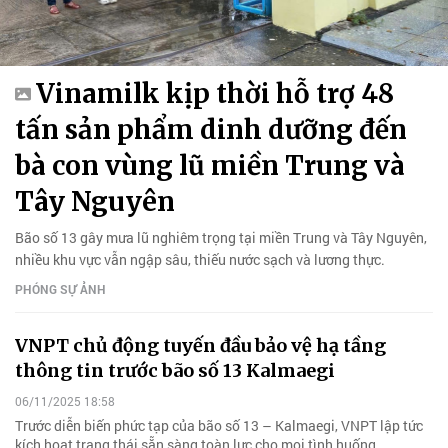
Vinamilk kịp thời hỗ trợ 48
tấn sản phẩm dinh dưỡng đến
bà con vùng lũ miền Trung và
Tây Nguyên
Bão số 13 gây mưa lũ nghiêm trọng tại miền Trung và Tây Nguyên,
nhiều khu vực vẫn ngập sâu, thiếu nước sạch và lương thực.
PHÓNG SỰ ẢNH
VNPT chủ động tuyến đầu bảo vệ hạ tầng
thông tin trước bão số 13 Kalmaegi
06/11/2025 18:58
Trước diễn biến phức tạp của bão số 13 – Kalmaegi, VNPT lập tức
kích hoạt trạng thái sẵn sàng toàn lực cho mọi tình huống.