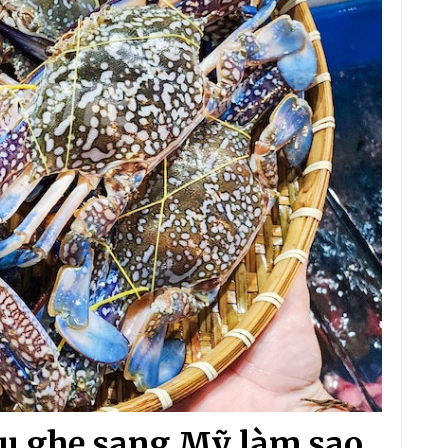
u ghẹ sang Mỹ làm sao