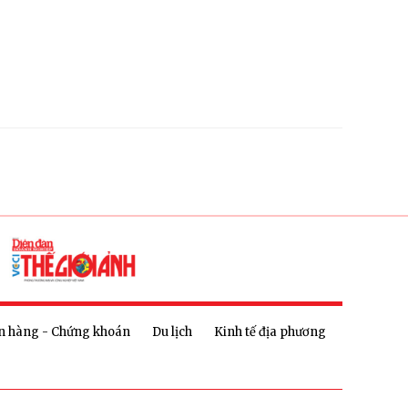
n hàng - Chứng khoán
Du lịch
Kinh tế địa phương