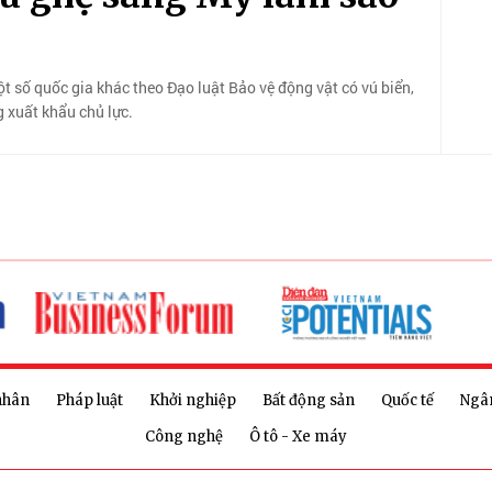
 số quốc gia khác theo Đạo luật Bảo vệ động vật có vú biển,
g xuất khẩu chủ lực.
nhân
Pháp luật
Khởi nghiệp
Bất động sản
Quốc tế
Ngâ
Công nghệ
Ô tô - Xe máy