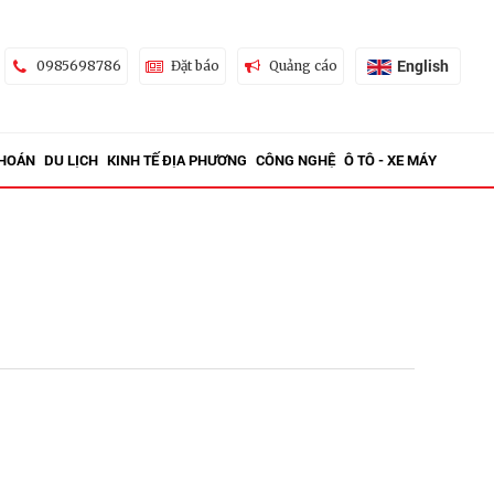
English
0985698786
Đặt báo
Quảng cáo
KHOÁN
DU LỊCH
KINH TẾ ĐỊA PHƯƠNG
CÔNG NGHỆ
Ô TÔ - XE MÁY