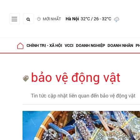
Hà Nội
32°C
/ 26 - 32°C
MỚI NHẤT
CHÍNH TRỊ - XÃ HỘI
VCCI
DOANH NGHIỆP
DOANH NHÂN
P
bảo vệ động vật
Tin tức cập nhật liên quan đến bảo vệ động vật