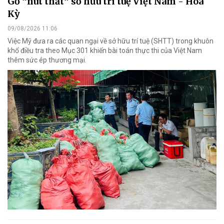
Gỡ “nút thắt” sở hữu trí tuệ Việt Nam - Hoa
Kỳ
09/08/2026 11:06
Việc Mỹ đưa ra các quan ngại về sở hữu trí tuệ (SHTT) trong khuôn
khổ điều tra theo Mục 301 khiến bài toán thực thi của Việt Nam
thêm sức ép thương mại.