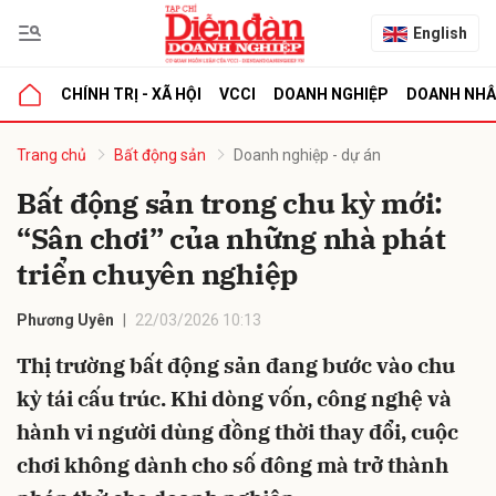
English
CHÍNH TRỊ - XÃ HỘI
VCCI
DOANH NGHIỆP
DOANH NH
bình luận
Trang chủ
Bất động sản
Doanh nghiệp - dự án
Bất động sản trong chu kỳ mới:
“Sân chơi” của những nhà phát
triển chuyên nghiệp
Phương Uyên
22/03/2026 10:13
Thị trường bất động sản đang bước vào chu
Hủy
G
kỳ tái cấu trúc. Khi dòng vốn, công nghệ và
hành vi người dùng đồng thời thay đổi, cuộc
chơi không dành cho số đông mà trở thành