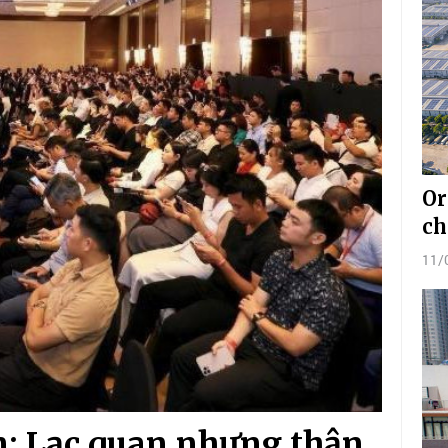
Or
ch
11/
n: Lạc quan nhưng thận