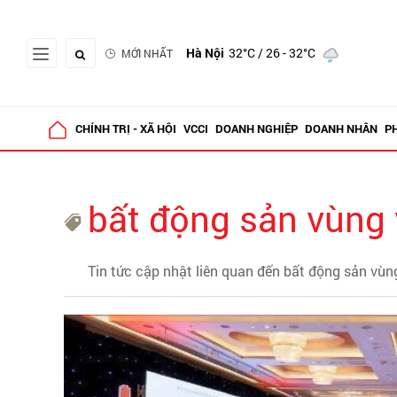
Hà Nội
32°C
/ 26 - 32°C
MỚI NHẤT
CHÍNH TRỊ - XÃ HỘI
VCCI
DOANH NGHIỆP
DOANH NHÂN
P
bất động sản vùng
Tin tức cập nhật liên quan đến bất động sản vùn