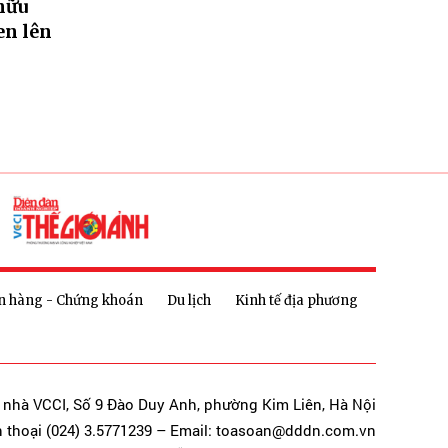
hữu
en lên
n hàng - Chứng khoán
Du lịch
Kinh tế địa phương
a nhà VCCI, Số 9 Đào Duy Anh, phường Kim Liên, Hà Nội
n thoại (024) 3.5771239 – Email: toasoan@dddn.com.vn