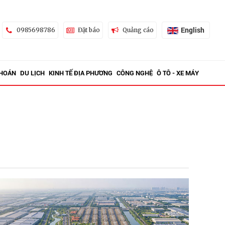
English
0985698786
Đặt báo
Quảng cáo
KHOÁN
DU LỊCH
KINH TẾ ĐỊA PHƯƠNG
CÔNG NGHỆ
Ô TÔ - XE MÁY