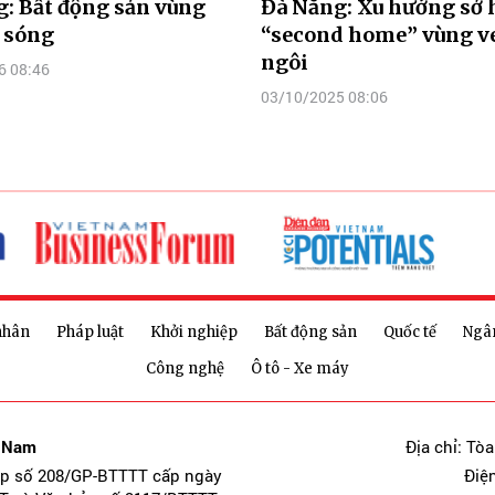
: Bất động sản vùng
Đà Nẵng: Xu hướng sở 
 sóng
“second home” vùng v
ngôi
6 08:46
03/10/2025 08:06
nhân
Pháp luật
Khởi nghiệp
Bất động sản
Quốc tế
Ngâ
Công nghệ
Ô tô - Xe máy
t Nam
Địa chỉ: Tò
ép số 208/GP-BTTTT cấp ngày
Điệ