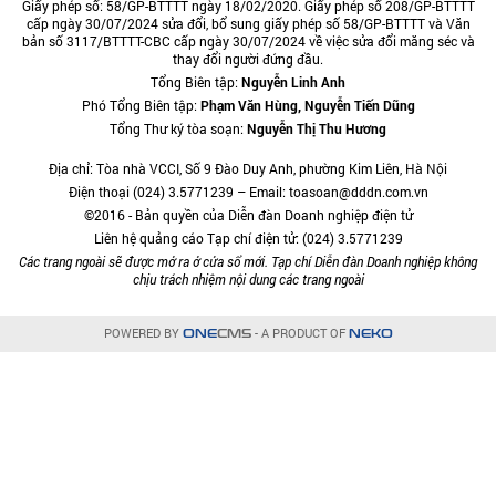
Giấy phép số: 58/GP-BTTTT ngày 18/02/2020. Giấy phép số 208/GP-BTTTT
cấp ngày 30/07/2024 sửa đổi, bổ sung giấy phép số 58/GP-BTTTT và Văn
bản số 3117/BTTTT-CBC cấp ngày 30/07/2024 về việc sửa đổi măng séc và
thay đổi người đứng đầu.
Tổng Biên tập:
Nguyễn Linh Anh
Phó Tổng Biên tập:
Phạm Văn Hùng, Nguyễn Tiến Dũng
Tổng Thư ký tòa soạn:
Nguyễn Thị Thu Hương
Địa chỉ: Tòa nhà VCCI, Số 9 Đào Duy Anh, phường Kim Liên, Hà Nội
Điện thoại (024) 3.5771239 – Email: toasoan@dddn.com.vn
©2016 - Bản quyền của Diễn đàn Doanh nghiệp điện tử
Liên hệ quảng cáo Tạp chí điện tử: (024) 3.5771239
Các trang ngoài sẽ được mở ra ở cửa sổ mới. Tạp chí Diễn đàn Doanh nghiệp không
chịu trách nhiệm nội dung các trang ngoài
POWERED BY
- A PRODUCT OF
ONE
CMS
NEKO