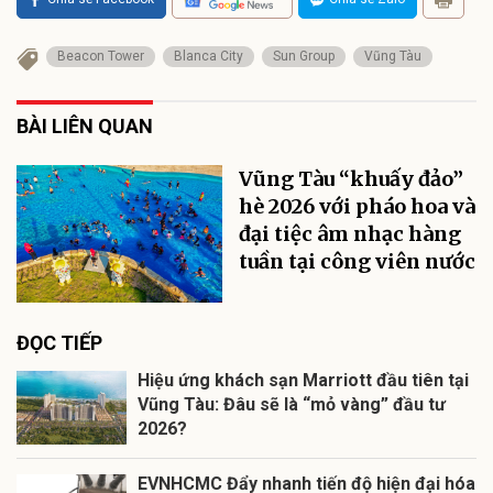
Beacon Tower
Blanca City
Sun Group
Vũng Tàu
BÀI LIÊN QUAN
Vũng Tàu “khuấy đảo”
hè 2026 với pháo hoa và
đại tiệc âm nhạc hàng
tuần tại công viên nước
ĐỌC TIẾP
Hiệu ứng khách sạn Marriott đầu tiên tại
Vũng Tàu: Đâu sẽ là “mỏ vàng” đầu tư
2026?
EVNHCMC Đẩy nhanh tiến độ hiện đại hóa