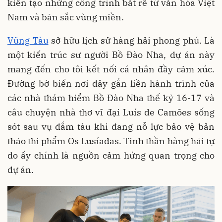
kiến tạo những công trình bắt rễ từ văn hóa Việt
Nam và bản sắc vùng miền.
Vũng Tàu
sở hữu lịch sử hàng hải phong phú. Là
một kiến trúc sư người Bồ Đào Nha, dự án này
mang đến cho tôi kết nối cá nhân đầy cảm xúc.
Đường bờ biển nơi đây gắn liền hành trình của
các nhà thám hiểm Bồ Đào Nha thế kỷ 16-17 và
câu chuyện nhà thơ vĩ đại Luís de Camões sống
sót sau vụ đắm tàu khi đang nỗ lực bảo vệ bản
thảo thi phẩm Os Lusíadas. Tinh thần hàng hải tự
do ấy chính là nguồn cảm hứng quan trọng cho
dự án.