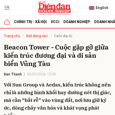
English
CHÍNH TRỊ - XÃ HỘI
VCCI
DOANH NGHIỆP
DOANH NH
bình luận
Trang chủ
Bất động sản
Cafe địa ốc
Beacon Tower - Cuộc gặp gỡ giữa
kiến trúc đương đại và di sản
biển Vũng Tàu
Đan Thanh
30/05/2026 12:00
Với Sun Group và Aedas, kiến trúc không nên
Hủy
G
chỉ là những hình khối hay đường nét thị giác,
mà cần “bắt rễ” vào vùng đất, nơi lưu giữ ký
ức, dòng chảy văn hóa và khát vọng phát