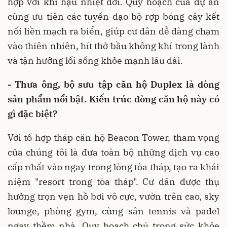
hợp với khí hậu nhiệt đới. Quy hoạch của dự án
cũng ưu tiên các tuyến dạo bộ rợp bóng cây kết
nối liền mạch ra biển, giúp cư dân dễ dàng chạm
vào thiên nhiên, hít thở bầu không khí trong lành
và tận hưởng lối sống khỏe mạnh lâu dài.
- Thưa ông, bộ sưu tập căn hộ Duplex là dòng
sản phẩm nổi bật. Kiến trúc dòng căn hộ này có
gì đặc biệt?
Với tổ hợp tháp căn hộ Beacon Tower, tham vọng
của chúng tôi là đưa toàn bộ những dịch vụ cao
cấp nhất vào ngay trong lòng tòa tháp, tạo ra khái
niệm "resort trong tòa tháp". Cư dân được thụ
hưởng trọn vẹn hồ bơi vô cực, vườn trên cao, sky
lounge, phòng gym, cùng sân tennis và padel
ngay thềm nhà. Quy hoạch chú trọng sức khỏe