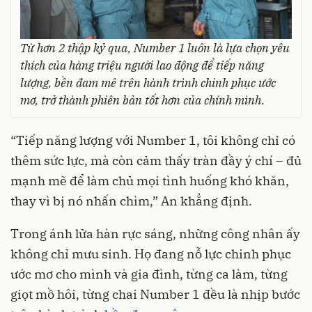
Từ hơn 2 thập kỷ qua, Number 1 luôn là lựa chọn yêu
thích của hàng triệu người lao động để tiếp năng
lượng, bền đam mê trên hành trình chinh phục ướ
c
mơ, trở thành phiên bản tốt hơn của chính mình.
“Tiếp năng lượng với Number 1, tôi không chỉ có
thêm sức lực, mà còn cảm thấy tràn đầy ý chí – đủ
mạnh mẽ để làm chủ mọi tình huống khó khăn,
thay vì bị nó nhấn chìm,” An khẳng định.
Trong ánh lửa hàn rực sáng, những công nhân ấy
không chỉ mưu sinh. Họ đang nỗ lực chinh phục
ước mơ cho mình và gia đình, từng ca làm, từng
giọt mồ hôi, từng chai Number 1 đều là nhịp bước