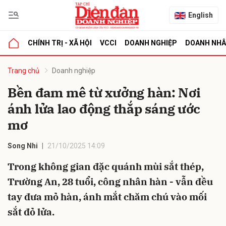
English
CHÍNH TRỊ - XÃ HỘI
VCCI
DOANH NGHIỆP
DOANH NH
bình luận
Trang chủ
Doanh nghiệp
Bền đam mê từ xưởng hàn: Nơi
ánh lửa lao động thắp sáng ước
mơ
Song Nhi
21/10/2025 14:09
Trong không gian đặc quánh mùi sắt thép,
Hủy
G
Trường An, 28 tuổi, công nhân hàn - vẫn đều
tay đưa mỏ hàn, ánh mắt chăm chú vào mối
sắt đỏ lửa.