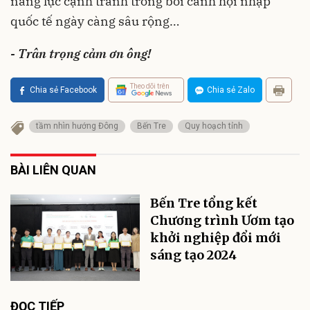
năng lực cạnh tranh trong bối cảnh hội nhập
quốc tế ngày càng sâu rộng…
- Trân trọng cảm ơn ông!
Theo dõi trên
Chia sẻ Facebook
Chia sẻ Zalo
tầm nhìn hướng Đông
Bến Tre
Quy hoạch tỉnh
BÀI LIÊN QUAN
Bến Tre tổng kết
Chương trình Ươm tạo
khởi nghiệp đổi mới
sáng tạo 2024
ĐỌC TIẾP