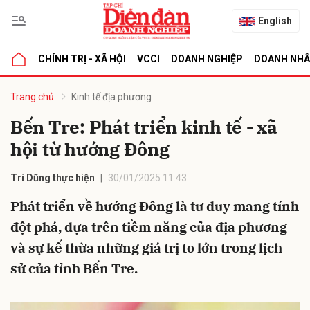
English
CHÍNH TRỊ - XÃ HỘI
VCCI
DOANH NGHIỆP
DOANH NH
bình luận
Trang chủ
Kinh tế địa phương
Bến Tre: Phát triển kinh tế - xã
hội từ hướng Đông
Trí Dũng thực hiện
30/01/2025 11:43
Phát triển về hướng Đông là tư duy mang tính
đột phá, dựa trên tiềm năng của địa phương
Hủy
G
và sự kế thừa những giá trị to lớn trong lịch
sử của tỉnh Bến Tre.