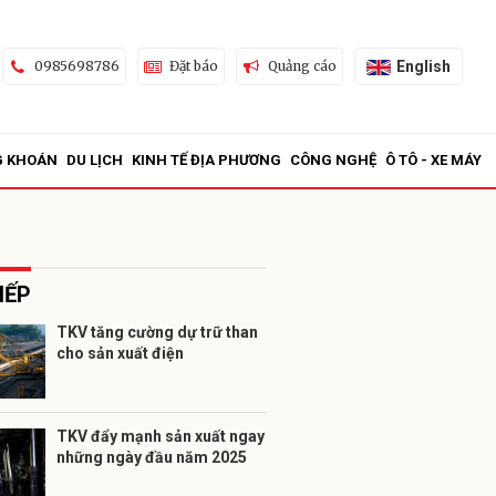
English
0985698786
Đặt báo
Quảng cáo
G KHOÁN
DU LỊCH
KINH TẾ ĐỊA PHƯƠNG
CÔNG NGHỆ
Ô TÔ - XE MÁY
IẾP
TKV tăng cường dự trữ than
cho sản xuất điện
ửi
TKV đẩy mạnh sản xuất ngay
những ngày đầu năm 2025