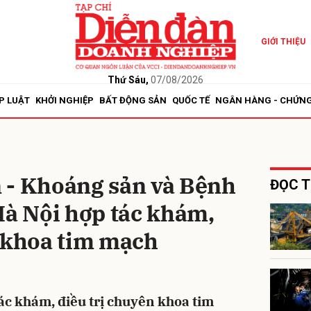
GIỚI THIỆU
bình luận
Thứ Sáu,
07/08/2026
P LUẬT
KHỞI NGHIỆP
BẤT ĐỘNG SẢN
QUỐC TẾ
NGÂN HÀNG - CHỨN
 - Khoáng sản và Bệnh
ĐỌC T
Hà Nội hợp tác khám,
Hủy
G
n khoa tim mạch
ác khám, điều trị chuyên khoa tim