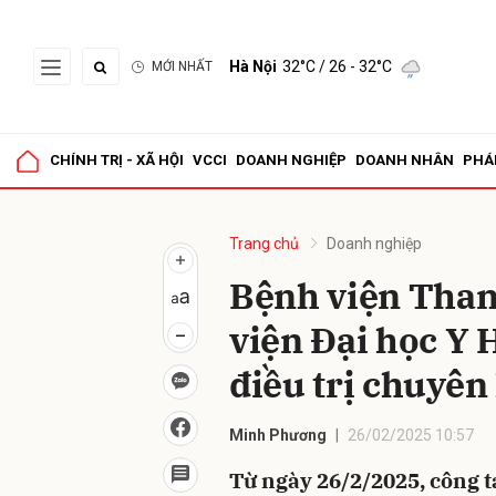
Hà Nội
32°C
/ 26 - 32°C
MỚI NHẤT
Gửi 
CHÍNH TRỊ - XÃ HỘI
VCCI
DOANH NGHIỆP
DOANH NHÂN
PHÁ
Trang chủ
Doanh nghiệp
Bệnh viện Than
viện Đại học Y 
điều trị chuyê
Minh Phương
26/02/2025 10:57
Từ ngày 26/2/2025, công t