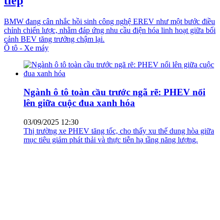
tiếp
BMW đang cân nhắc hồi sinh công nghệ EREV như một bước điều
chỉnh chiến lược, nhằm đáp ứng nhu cầu điện hóa linh hoạt giữa bối
cảnh BEV tăng trưởng chậm lại.
Ô tô - Xe máy
Ngành ô tô toàn cầu trước ngã rẽ: PHEV nổi
lên giữa cuộc đua xanh hóa
03/09/2025 12:30
Thị trường xe PHEV tăng tốc, cho thấy xu thế dung hòa giữa
mục tiêu giảm phát thải và thực tiễn hạ tầng năng lượng.