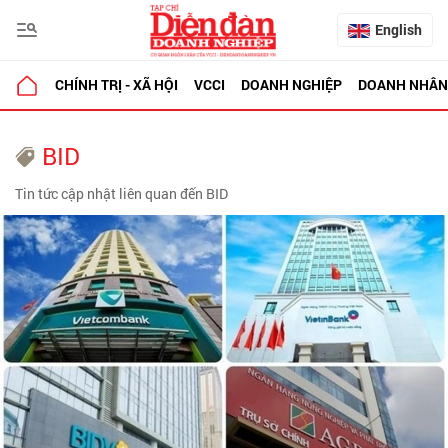
English
CHÍNH TRỊ - XÃ HỘI
VCCI
DOANH NGHIỆP
DOANH NHÂN
BID
Tin tức cập nhật liên quan đến BID