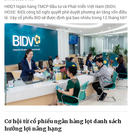
HĐQT Ngân hàng TMCP Đầu tư và Phát triển Việt Nam (BIDV,
HOSE: BID) công bố nghị quyết phê duyệt phương án tăng vốn điều
lệ. Vậy cổ phiếu BID sẽ được định giá bao nhiêu trong 12 tháng tới?
Cơ hội từ cổ phiếu ngân hàng lọt danh sách
hưởng lợi nâng hạng