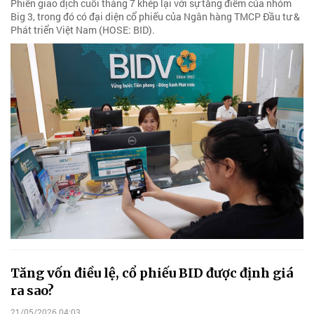
Phiên giao dịch cuối tháng 7 khép lại với sự tăng điểm của nhóm
Big 3, trong đó có đại diện cổ phiếu của Ngân hàng TMCP Đầu tư &
Phát triển Việt Nam (HOSE: BID).
Tăng vốn điều lệ, cổ phiếu BID được định giá
ra sao?
21/05/2026 04:03