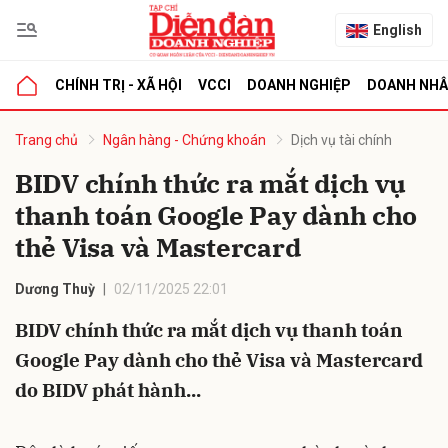
English
CHÍNH TRỊ - XÃ HỘI
VCCI
DOANH NGHIỆP
DOANH NH
bình luận
Trang chủ
Ngân hàng - Chứng khoán
Dịch vụ tài chính
BIDV chính thức ra mắt dịch vụ
thanh toán Google Pay dành cho
thẻ Visa và Mastercard
Dương Thuỳ
02/11/2025 22:01
BIDV chính thức ra mắt dịch vụ thanh toán
Hủy
G
Google Pay dành cho thẻ Visa và Mastercard
do BIDV phát hành...