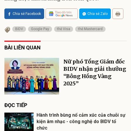
Theo dõi trên
Chia sẻ Facebook
Chia sẻ Zalo
BIDV
Google Pay
thẻ Visa
thẻ Mastercard
BÀI LIÊN QUAN
Nữ phó Tổng Giám đốc
BIDV nhận giải thưởng
“Bông Hồng Vàng
2025”
ĐỌC TIẾP
Hành trình bùng nổ cảm xúc của chuỗi sự
kiện âm nhạc - công nghệ do BIDV tổ
chức