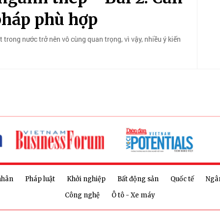
pháp phù hợp
 trong nước trở nên vô cùng quan trọng, vì vậy, nhiều ý kiến
nhân
Pháp luật
Khởi nghiệp
Bất động sản
Quốc tế
Ngâ
Công nghệ
Ô tô - Xe máy