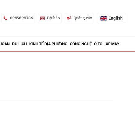
English
0985698786
Đặt báo
Quảng cáo
KHOÁN
DU LỊCH
KINH TẾ ĐỊA PHƯƠNG
CÔNG NGHỆ
Ô TÔ - XE MÁY