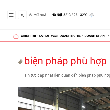
Hà Nội
32°C
/ 26 - 32°C
MỚI NHẤT
CHÍNH TRỊ - XÃ HỘI
VCCI
DOANH NGHIỆP
DOANH NHÂN
P
biện pháp phù hợp
Tin tức cập nhật liên quan đến biện pháp phù hợ