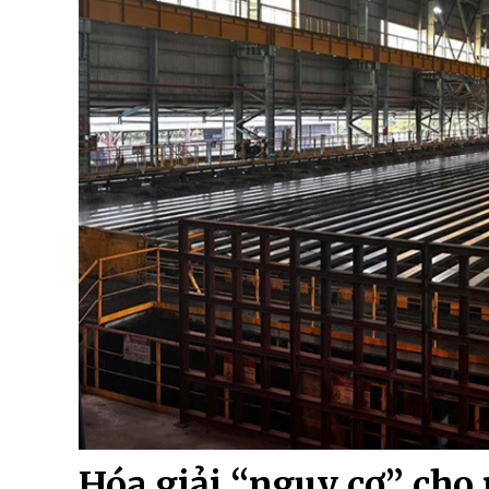
Hóa giải “nguy cơ” cho 