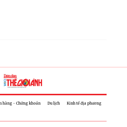
n hàng - Chứng khoán
Du lịch
Kinh tế địa phương