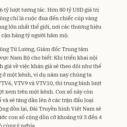
6 tỷ lượt tương tác. Hơn 80 tỷ USD giá trị
ông chỉ là cuộc đua đến chiếc cúp vàng
ùng lớn nhất thế giới, nơi các thương hiệu
p cận hàng tỷ người hâm mộ.
, ông Từ Lương, Giám đốc Trung tâm
ực Nam Bộ cho biết: Khi triển khai nội
giá về việc khán giả sẽ theo dõi như thế
g ở một kênh, ví dụ năm nay chúng ta
TV6, VTV9 và VTV10, thì trung bình lượt
ượt xem trên một kênh. Con số này còn
 và sẽ tăng dần lên ở các trận đấu loại
cộng dồn lại, Đài Truyền hình Việt Nam sẽ
ớc con số cộng dồn cỡ khoảng từ 3 đến 4
ô cùng ý nghĩa.