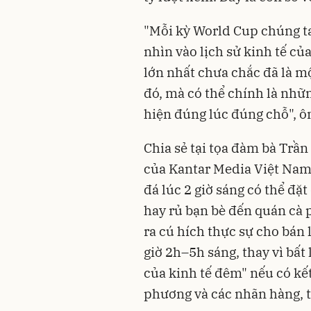
"Mỗi kỳ World Cup chúng ta
nhìn vào lịch sử kinh tế củ
lớn nhất chưa chắc đã là m
đó, mà có thể chính là nhữ
hiện đúng lúc đúng chỗ", ô
Chia sẻ tại tọa đàm bà Trầ
của ⁠Kantar Media Việt Na
đá lúc 2 giờ sáng có thể đặt
hay rủ bạn bè đến quán cà 
ra cú hích thực sự cho bán 
giờ 2h–5h sáng, thay vì bất 
của kinh tế đêm" nếu có kết
phương và các nhãn hàng, 