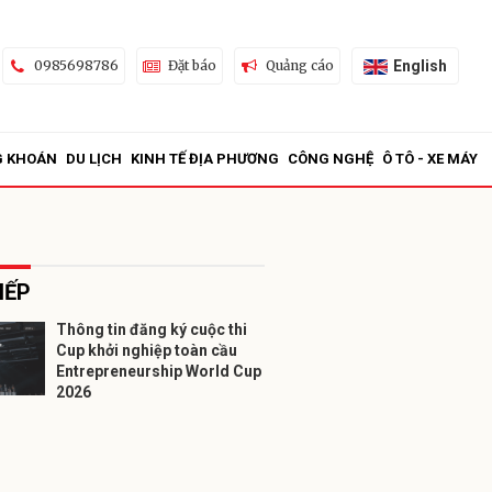
English
0985698786
Đặt báo
Quảng cáo
G KHOÁN
DU LỊCH
KINH TẾ ĐỊA PHƯƠNG
CÔNG NGHỆ
Ô TÔ - XE MÁY
IẾP
Thông tin đăng ký cuộc thi
Cup khởi nghiệp toàn cầu
ửi
Entrepreneurship World Cup
2026