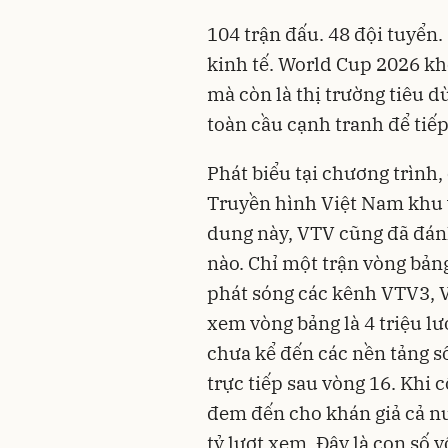
104 trận đấu. 48 đội tuyển. 
kinh tế. World Cup 2026 kh
mà còn là thị trường tiêu d
toàn cầu cạnh tranh để tiế
Phát biểu tại chương trình
Truyền hình Việt Nam khu v
dung này, VTV cũng đã đánh 
nào. Chỉ một trận vòng bản
phát sóng các kênh VTV3, V
xem vòng bảng là 4 triệu l
chưa kể đến các nền tảng số
trực tiếp sau vòng 16. Khi 
đem đến cho khán giả cả nư
tỷ lượt xem. Đây là con số v