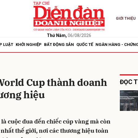
GIỚI THIỆU
bình luận
Thứ Năm,
06/08/2026
P LUẬT
KHỞI NGHIỆP
BẤT ĐỘNG SẢN
QUỐC TẾ
NGÂN HÀNG - CHỨN
World Cup thành doanh
ĐỌC T
hương hiệu
Hủy
G
 là cuộc đua đến chiếc cúp vàng mà còn
 nhất thế giới, nơi các thương hiệu toàn