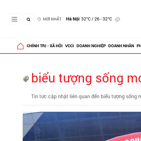
Hà Nội
32°C
/ 26 - 32°C
MỚI NHẤT
CHÍNH TRỊ - XÃ HỘI
VCCI
DOANH NGHIỆP
DOANH NHÂN
P
biểu tượng sống m
Tin tức cập nhật liên quan đến biểu tượng sống 