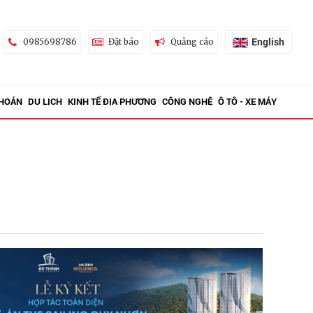
English
0985698786
Đặt báo
Quảng cáo
KHOÁN
DU LỊCH
KINH TẾ ĐỊA PHƯƠNG
CÔNG NGHỆ
Ô TÔ - XE MÁY