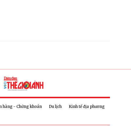
n hàng - Chứng khoán
Du lịch
Kinh tế địa phương