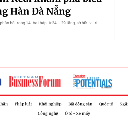
ng Hàn Đà Nẵng
hân bố trong 14 tòa tháp từ 24 – 29 tầng, sở hữu vị trí
nhân
Pháp luật
Khởi nghiệp
Bất động sản
Quốc tế
Ngâ
Công nghệ
Ô tô - Xe máy