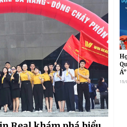
Hợ
Qu
Á”
15/
in Real khám phá biểu