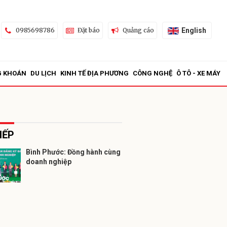
English
0985698786
Đặt báo
Quảng cáo
G KHOÁN
DU LỊCH
KINH TẾ ĐỊA PHƯƠNG
CÔNG NGHỆ
Ô TÔ - XE MÁY
IẾP
Bình Phước: Đồng hành cùng
doanh nghiệp
ửi