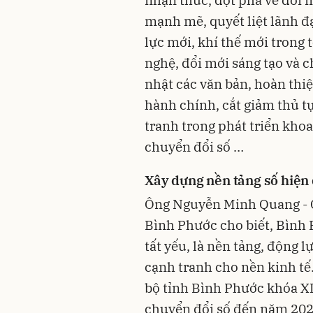
nhận thức, đột phá về đổi m
mạnh mẽ, quyết liệt lãnh đạ
lực mới, khí thế mới trong 
nghệ, đổi mới sáng tạo và c
nhật các văn bản, hoàn thiệ
hành chính, cắt giảm thủ t
tranh trong phát triển khoa
chuyển đổi số …
Xây dựng nền tảng số hiện 
Ông Nguyễn Minh Quang - 
Bình Phước cho biết, Bình 
tất yếu, là nền tảng, động l
cạnh tranh cho nền kinh t
bộ tỉnh Bình Phước khóa X
chuyển đổi số đến năm 202