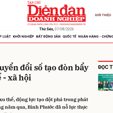
GIỚI THIỆU
bình luận
Thứ Sáu,
07/08/2026
P LUẬT
KHỞI NGHIỆP
BẤT ĐỘNG SẢN
QUỐC TẾ
NGÂN HÀNG - CHỨN
yển đổi số tạo đòn bẩy
ĐỌC T
 - xã hội
Hủy
G
xu thế, động lực tạo đột phá trong phát
ững năm qua, Bình Phước đã nỗ lực thực