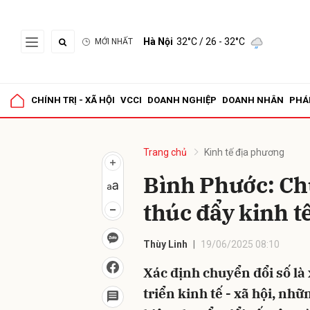
Hà Nội
32°C
/ 26 - 32°C
MỚI NHẤT
Gửi 
CHÍNH TRỊ - XÃ HỘI
VCCI
DOANH NGHIỆP
DOANH NHÂN
PHÁ
Trang chủ
Kinh tế địa phương
Bình Phước: Chu
thúc đẩy kinh tế
Thùy Linh
19/06/2025 08:10
Xác định chuyển đổi số là 
triển kinh tế - xã hội, nh